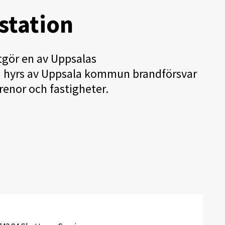
i
g
station
h
e
t
e
tgör en av Uppsalas
r
en hyrs av Uppsala kommun brandförsvar
renor och fastigheter.