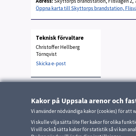
Adress:
Skyttorps brandstation, Flisvägen 2, 
Öppna karta till Skyttorps brandstation, Flis
Teknisk förvaltare
Christoffer Hellberg
Törnqvist
Skicka e-post
Uppdaterad:
23 januari 2026
Kakor på Uppsala arenor och fas
Vi använder nödvändiga kakor (cookies) för att 
Vi skulle vilja sätta lite fler kakor för olika fu
Vi vill också sätta kakor för statistik så vi kan 