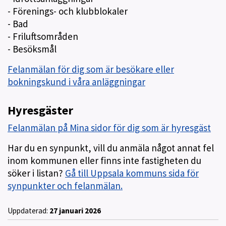
g
- Förenings- och klubblokaler
h
- Bad
e
t
- Friluftsområden
e
- Besöksmål
r
Felanmälan för dig som är besökare eller
bokningskund i våra anläggningar
Hyresgäster
Felanmälan på Mina sidor för dig som är hyresgäst
Har du en synpunkt, vill du anmäla något annat fel
inom kommunen eller finns inte fastigheten du
söker i listan?
Gå till Uppsala kommuns sida för
synpunkter och felanmälan.
Uppdaterad:
27 januari 2026