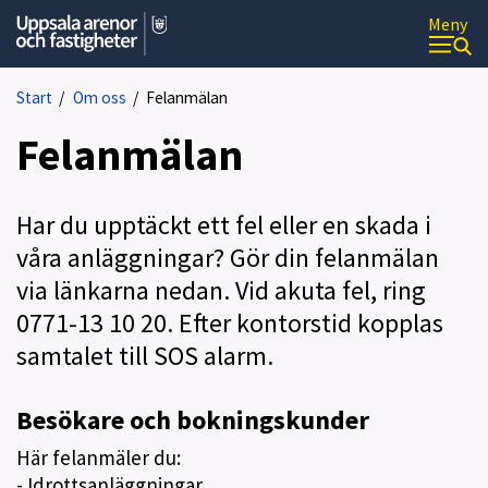
Meny
U
p
p
Start
/
Om oss
/
Felanmälan
s
a
Felanmälan
l
a
a
r
Har du upptäckt ett fel eller en skada i
e
våra anläggningar? Gör din felanmälan
n
o
via länkarna nedan. Vid akuta fel, ring
r
0771-13 10 20. Efter kontorstid kopplas
o
c
samtalet till SOS alarm.
h
f
a
Besökare och bokningskunder
s
t
Här felanmäler du:
i
- Idrottsanläggningar