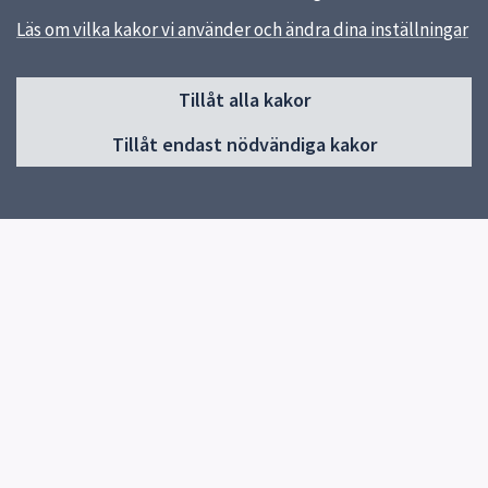
Läs om vilka kakor vi använder och ändra dina inställningar
Sidfot
Uppsala kommun arenor och fastigheter AB
Tillåt alla kakor
018-727 50 00
Tillåt endast nödvändiga kakor
Skicka e-post
Organisationsnr: 556457-1452
Länkar
Kontakt
Felanmälan
Lediga jobb
Lediga lokaler
Press
Lämna synpunkter