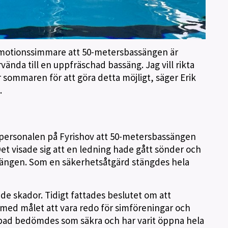
ch motionssimmare att 50-metersbassängen är
vända till en uppfräschad bassäng. Jag vill rikta
er sommaren för att göra detta möjligt, säger Erik
.
personalen på Fyrishov att 50-metersbassängen
t visade sig att en ledning hade gått sönder och
ssängen. Som en säkerhetsåtgärd stängdes hela
e skador. Tidigt fattades beslutet om att
med målet att vara redo för simföreningar och
 bad bedömdes som säkra och har varit öppna hela