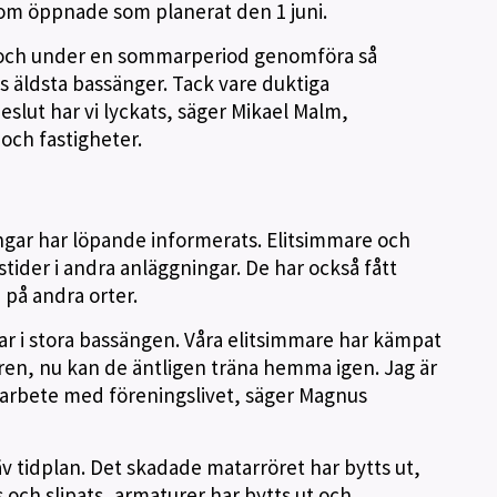
m öppnade som planerat den 1 juni.
id och under en sommarperiod genomföra så
s äldsta bassänger. Tack vare duktiga
lut har vi lyckats, säger Mikael Malm,
och fastigheter.
gar har löpande informerats. Elitsimmare och
gstider i andra anläggningar. De har också fått
 på andra orter.
mmar i stora bassängen. Våra elitsimmare har kämpat
en, nu kan de äntligen träna hemma igen. Jag är
marbete med föreningslivet, säger Magnus
v tidplan. Det skadade matarröret har bytts ut,
s och slipats, armaturer har bytts ut och