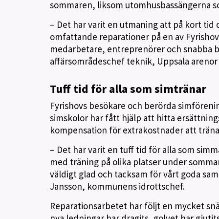
sommaren, liksom utomhusbassängerna so
– Det har varit en utmaning att på kort t
omfattande reparationer på en av Fyrishov
medarbetare, entreprenörer och snabba bes
affärsområdeschef teknik, Uppsala arenor 
Tuff tid för alla som simtränar
Fyrishovs besökare och berörda simförenin
simskolor har fått hjälp att hitta ersättnin
kompensation för extrakostnader att träna
– Det har varit en tuff tid för alla som si
med träning på olika platser under sommar
väldigt glad och tacksam för vårt goda sa
Jansson, kommunens idrottschef.
Reparationsarbetet har följt en mycket snä
nya ledningar har dragits, golvet har gjutit