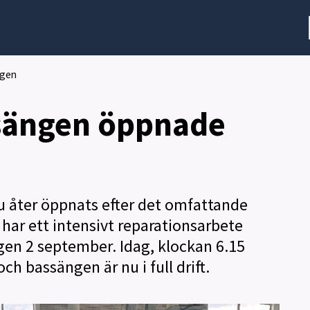
U
p
p
s
igen
a
l
sängen öppnade
a
a
r
e
n
o
r
u åter öppnats efter det omfattande
o
ar ett intensivt reparationsarbete
c
h
en 2 september. Idag, klockan 6.15
f
ch bassängen är nu i full drift.
a
s
t