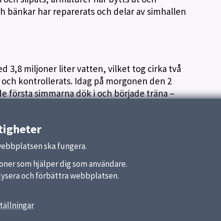
 bänkar har reparerats och delar av simhallen
3,8 miljoner liter vatten, vilket tog cirka två
s och kontrollerats. Idag på morgonen den 2
 första simmarna dök i och började träna –
tigheter
webbplatsen ska fungera.
nktioner som hjälper dig som användare.
analysera och förbättra webbplatsen.
tällningar
r
Om webbplatsen