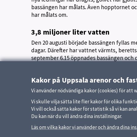
bassängen har målats. Även hopptornet och
har målats om.
3,8 miljoner liter vatten
Den 20 augusti började bassängen fyllas med 
dagar. Därefter har vattnet värmts, berett
september 6.15 öppnades bassängen och de
bassängen är nu i full drift.
Kakor på Uppsala arenor och fas
Publicerad:
2 september 2024
Vi använder nödvändiga kakor (cookies) för att 
Vi skulle vilja sätta lite fler kakor för olika fu
Vi vill också sätta kakor för statistik så vi kan 
Du kan när du vill ändra dina inställningar.
Sidfot
Läs om vilka kakor vi använder och ändra dina ins
Uppsala kommun arenor och
Länka