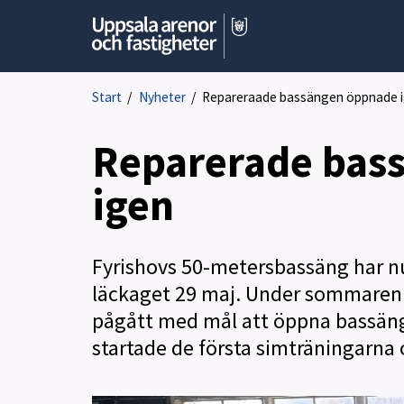
Start
/
Nyheter
/
Repareraade bassängen öppnade 
Reparerade bas
igen
Fyrishovs 50-metersbassäng har n
läckaget 29 maj. Under sommaren h
pågått med mål att öppna bassäng
startade de första simträningarna o