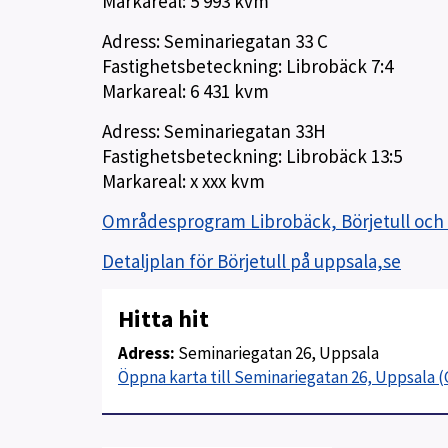
Markareal: 5 993 kvm
Adress: Seminariegatan 33 C
Fastighetsbeteckning: Librobäck 7:4
Markareal: 6 431 kvm
Adress: Seminariegatan 33H
Fastighetsbeteckning: Librobäck 13:5
Markareal: x xxx kvm
Områdesprogram Librobäck, Börjetull och 
Detaljplan för Börjetull på uppsala,se
Hitta hit
Adress:
Seminariegatan 26, Uppsala
Öppna karta till Seminariegatan 26, Uppsala 