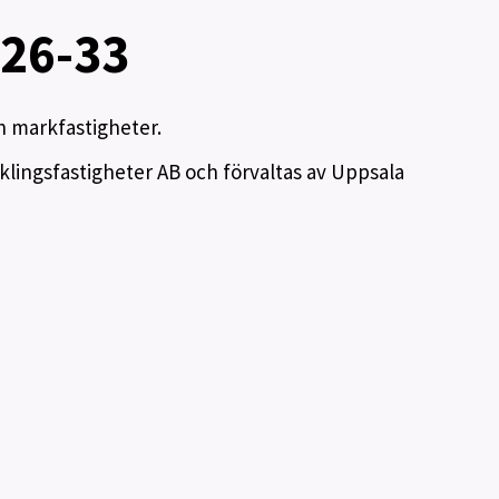
i
g
 26-33
h
e
t
e
ch markfastigheter.
r
lingsfastigheter AB och förvaltas av Uppsala