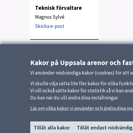
Teknisk förvaltare
Magnus Sylvé
Skicka e-post
Uppdaterad:
23 januari 2026
Kakor på Uppsala arenor och fas
Vi använder nödvändiga kakor (cookies) för att 
Vi skulle vilja sätta lite fler kakor för olika fu
Vi vill också sätta kakor för statistik så vi kan 
Du kan när du vill ändra dina inställningar.
Sidfot
Läs om vilka kakor vi använder och ändra dina ins
Uppsala kommun arenor och
Länka
fastigheter AB
Kontak
Tillåt alla kakor
Tillåt endast nödvändig
Felanm
018-727 50 00