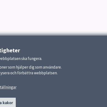
tigheter
webbplatsen ska fungera.
nktioner som hjälper dig som användare.
analysera och förbättra webbplatsen.
tällningar
r
Om webbplatsen
Tillgänglighetsredogörelse
t
a kakor
Kakor och GDPR
älan