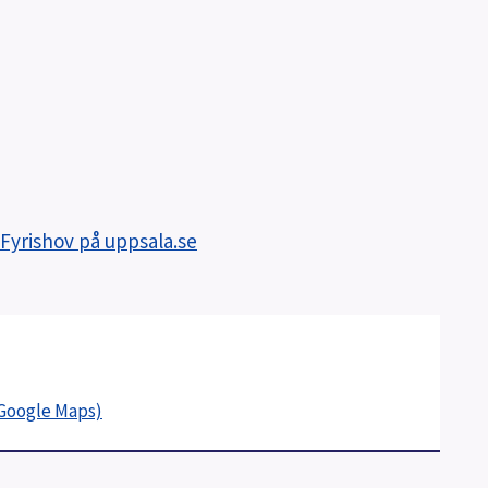
Fyrishov på uppsala.se
(Google Maps)