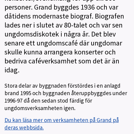
g
personer. Grand byggdes 1936 och var
h
dåtidens modernaste biograf. Biografen
e
t
lades ner i slutet av 80-talet och var sen
e
ungdomsdiskotek i några år. Det blev
r
senare ett ungdomscafé där ungdomar
skulle kunna arrangera konserter och
bedriva caféverksamhet som det är än
idag.
Stora delar av byggnaden förstördes i en anlagd
brand 1995 och byggnaden återuppbyggdes under
1996-97 då den sedan stod färdig för
ungdomsverksamheten igen.
Du kan läsa mer om verksamheten på Grand på
deras webbsida.