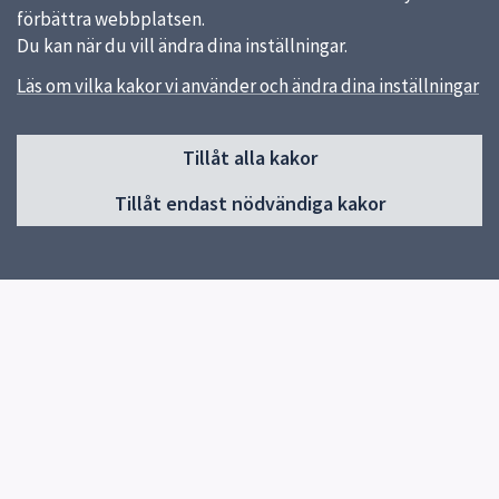
förbättra webbplatsen.
Du kan när du vill ändra dina inställningar.
Läs om vilka kakor vi använder och ändra dina inställningar
Sidfot
Uppsala kommun arenor och fastigheter AB
Tillåt alla kakor
018-727 50 00
Tillåt endast nödvändiga kakor
Skicka e-post
Organisationsnr: 556457-1452
Länkar
Kontakt
Felanmälan
Lediga jobb
Lediga lokaler
Press
Lämna synpunkter