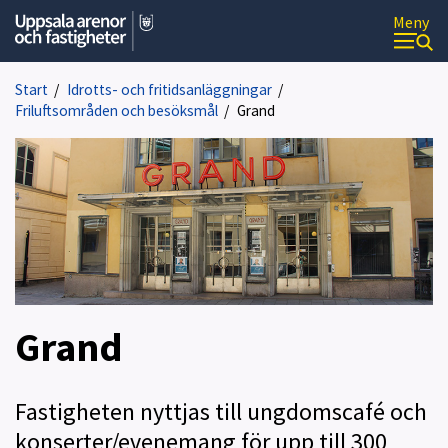
Meny
U
p
p
Start
/
Idrotts- och fritidsanläggningar
/
s
Friluftsområden och besöksmål
/
Grand
a
l
a
a
r
e
n
o
r
o
c
Grand
h
f
a
s
Fastigheten nyttjas till ungdomscafé och
t
konserter/evenemang för upp till 300
i