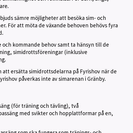
are.
bjuds sämre möjligheter att besöka sim- och
. För att möta de växande behoven behövs fyra
d.
e och kommande behov samt ta hänsyn till de
ing, simidrottsföreningar (inklusive
ng.
att ersätta simidrottsdelarna på Fyrishov när de
yrishov påverkas inte av simarenan i Gränby.
ng (för träning och tävling), två
assäng med svikter och hopplattformar på en,
bassäng som ska fungera som tränings- och