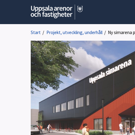
Start
/
Projekt, utveckling, underhåll
/
Ny simarena p