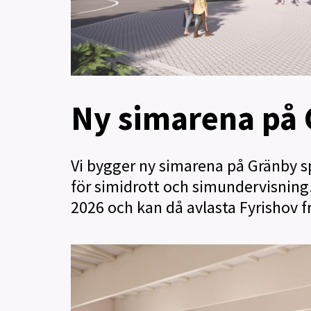
Ny simarena på 
Vi bygger ny simarena på Gränby s
för simidrott och simundervisning
2026 och kan då avlasta Fyrishov f