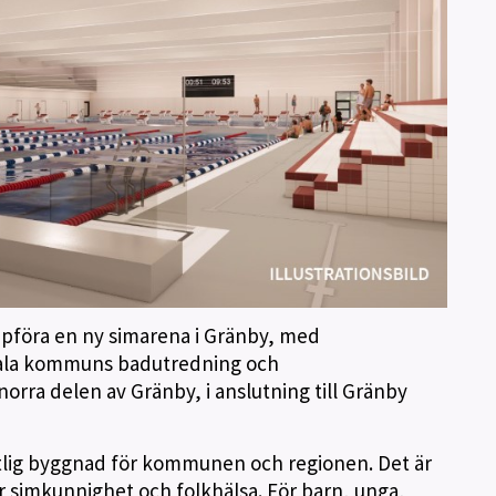
uppföra en ny simarena i Gränby, med
psala kommuns badutredning och
rra delen av Gränby, i anslutning till Gränby
entlig byggnad för kommunen och regionen. Det är
r simkunnighet och folkhälsa. För barn, unga,