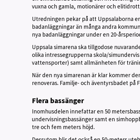
vuxna och gamla, motionärer och elitidrott
Utredningen pekar på att Uppsalaborna er
badanläggningar än många andra kommuner
nya badanläggningar under en 20-årsperio
Uppsala simarena ska tillgodose nuvarand
olika intressegrupperna skola/simundervisn
vattensporter) samt allmänheten för träni
När den nya simarenan är klar kommer den 
renoveras. Familje- och äventyrsbadet på F
Flera bassänger
Inomhusdelen innefattar en 50 metersbassä
undervisningsbassänger samt en simhoppb
tre och fem meters höjd.
Dessutom blir det också en 50-meters ute