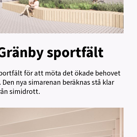
i
g
h
e
t
e
r
Gränby sportfält
portfält för att möta det ökade behovet
. Den nya simarenan beräknas stå klar
rån simidrott.