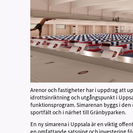
Arenor och fastigheter har i uppdrag att 
idrottsinriktning och utgångspunkt i Up
funktionsprogram. Simarenan byggs i den no
sportfält och i närhet till Gränbyparken.
En ny simarena i Uppsala är en viktig off
en omfattande satsning och investering fö