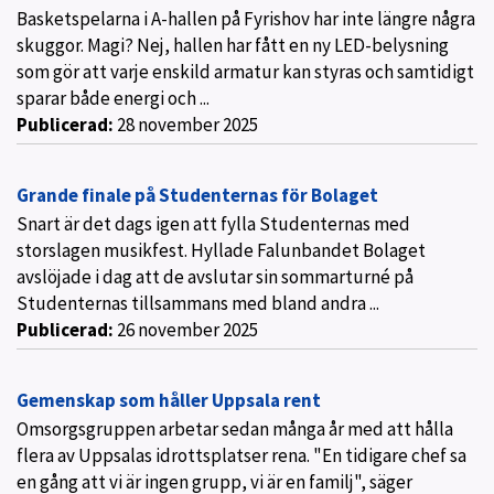
g
Basketspelarna i A-hallen på Fyrishov har inte längre några
h
skuggor. Magi? Nej, hallen har fått en ny LED-belysning
e
som gör att varje enskild armatur kan styras och samtidigt
t
sparar både energi och ...
e
r
Publicerad:
28 november 2025
Grande finale på Studenternas för Bolaget
Snart är det dags igen att fylla Studenternas med
storslagen musikfest. Hyllade Falunbandet Bolaget
avslöjade i dag att de avslutar sin sommarturné på
Studenternas tillsammans med bland andra ...
Publicerad:
26 november 2025
Gemenskap som håller Uppsala rent
Omsorgsgruppen arbetar sedan många år med att hålla
flera av Uppsalas idrottsplatser rena. "En tidigare chef sa
en gång att vi är ingen grupp, vi är en familj", säger