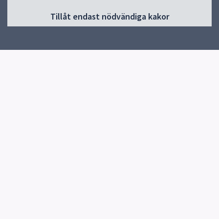
018-727 50 00
Tillåt endast nödvändiga kakor
Skicka e-post
Organisationsnr: 556457-1452
Länkar
Kontakt
Felanmälan
Lediga jobb
Lediga lokaler
Press
Lämna synpunkter
Om webbplatsen
Tillgänglighetsredogörelse
Kakor och GDPR