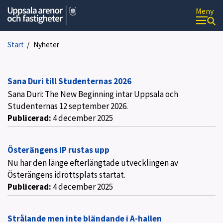
Meny
U
p
p
Start
/
Nyheter
s
a
l
a
Sana Duri till Studenternas 2026
a
Sana Duri: The New Beginning intar Uppsala och
r
Studenternas 12 september 2026.
e
Publicerad:
4 december 2025
n
o
r
o
Österängens IP rustas upp
c
Nu har den länge efterlängtade utvecklingen av
h
Österängens idrottsplats startat.
f
Publicerad:
4 december 2025
a
s
t
i
Strålande men inte bländande i A-hallen