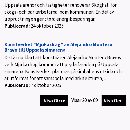
Uppsala arenor och fastigheter renoverar Skoghall för
skogs- och parkarbetarna inom kommunen. En del av
upprustningen ger stora energibesparingar.
Publicerad:
24 oktober 2025
Konstverket "Mjuka drag" av Alejandro Montero
Bravo till Uppsala simarena
Det är nu klart att konstnären Alejandro Montero Bravos
verk Mjuka drag kommer att pryda fasaden på Uppsala
simarena. Konstverket placeras på simhallens utsida och
är utformat för att samspela med arkitekturen, ...
Publicerad:
7 oktober 2025
Visar
20
av
89
Visa färre
Visa fler